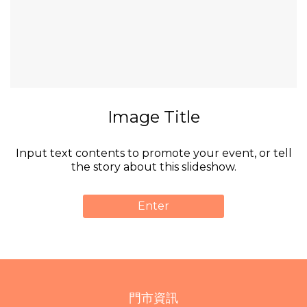
Image Title
Input text contents to promote your event, or tell
the story about this slideshow.
Enter
門市資訊