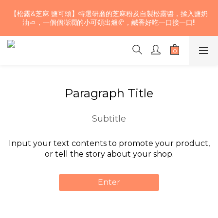
【期間限定】巧克力草莓雙色核桃生吐司~三款不同風味的濃郁巧
【松露&芝麻 鹽可頌】特選研磨的芝麻粉及自製松露醬，揉入鹽奶
克力揉入麵團 加上大湖草莓果乾及少許鬆脆的加州核桃 口感層次
油🧈，一個個澎潤的小可頌出爐🥐，鹹香好吃一口接一口!!
豐富、酸甜濃醇，快來試試！🍫！🤤💖
【期間限定】巧克力草莓雙色核桃生吐司~三款不同風味的濃郁巧
克力揉入麵團 加上大湖草莓果乾及少許鬆脆的加州核桃 口感層次
豐富、酸甜濃醇，快來試試！🍫！🤤💖
Paragraph Title
Subtitle
Input your text contents to promote your product,
or tell the story about your shop.
Enter