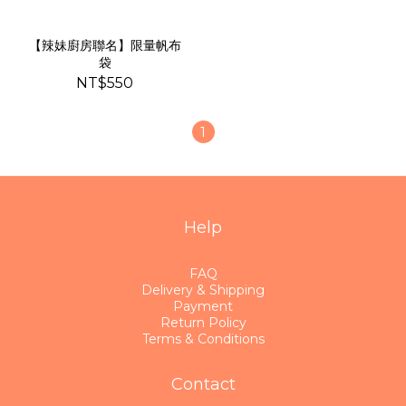
【辣妹廚房聯名】限量帆布
袋
NT$550
1
Help
FAQ
Delivery & Shipping
Payment
Return Policy
Terms & Conditions
Contact