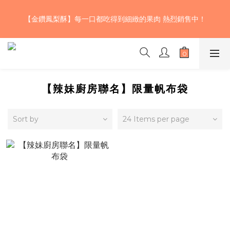
【期間限定】巧克力草莓雙色核桃生吐司~三款不同風味的濃郁巧
克力揉入麵團 加上大湖草莓果乾及少許鬆脆的加州核桃 口感層次
【金鑽鳳梨酥】每一口都吃得到細緻的果肉 熱烈銷售中！
豐富、酸甜濃醇，快來試試！🍫！🤤💖
【期間限定】巧克力草莓雙色核桃生吐司~三款不同風味的濃郁巧
克力揉入麵團 加上大湖草莓果乾及少許鬆脆的加州核桃 口感層次
豐富、酸甜濃醇，快來試試！🍫！🤤💖
【辣妹廚房聯名】限量帆布袋
Sort by
24 Items per page