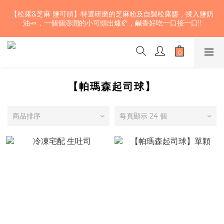
【期間限定】巧克力草莓雙色核桃生吐司~三款不同風味的濃郁巧
【松露&芝麻 鹽可頌】特選研磨的芝麻粉及自製松露醬，揉入鹽奶
克力揉入麵團 加上大湖草莓果乾及少許鬆脆的加州核桃 口感層次
油🧈，一個個澎潤的小可頌出爐🥐，鹹香好吃一口接一口!!
豐富、酸甜濃醇，快來試試！🍫！🤤💖
【期間限定】巧克力草莓雙色核桃生吐司~三款不同風味的濃郁巧
克力揉入麵團 加上大湖草莓果乾及少許鬆脆的加州核桃 口感層次
豐富、酸甜濃醇，快來試試！🍫！🤤💖
【帕瑪森起司球】
商品排序
每頁顯示 24 個