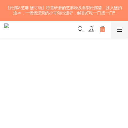
【期間限定】巧克力草莓雙色核桃生吐司~三款不同風味的濃郁巧
【松露&芝麻 鹽可頌】特選研磨的芝麻粉及自製松露醬，揉入鹽奶
克力揉入麵團 加上大湖草莓果乾及少許鬆脆的加州核桃 口感層次
油🧈，一個個澎潤的小可頌出爐🥐，鹹香好吃一口接一口!!
豐富、酸甜濃醇，快來試試！🍫！🤤💖
【期間限定】巧克力草莓雙色核桃生吐司~三款不同風味的濃郁巧
克力揉入麵團 加上大湖草莓果乾及少許鬆脆的加州核桃 口感層次
豐富、酸甜濃醇，快來試試！🍫！🤤💖